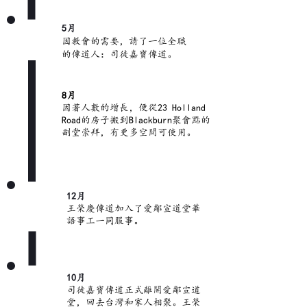
5月
2005
因教會的需要，請了一位全職
的傳道人：司徒嘉寶傳道。
8月
因著人數的增長，便從23 Holland
Road的房子搬到Blackburn聚會點的
副堂崇拜，有更多空間可使用。
12月
2009
王榮慶傳道加入了愛鄰宣道堂華
語事工一同服事。
10月
2011
司徒嘉寶傳道正式離開愛鄰宣道
堂，回去台灣和家人相聚。王榮