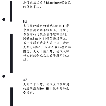
慶傳道正式負責Blackburn聚會點
的華語事工。
8月
2013
主任牧師洪與約看見Box Hill聚
會點需要開始華語事工，邀請了
在台灣的司徒嘉寶傳道回澳洲，
開始在Box Hill新的華語事工。
第一次開始時是九月一日，當時
大約有4個人，因此在牧師樓開始
團契。大約十幾人時，便從牧師
樓搬到教會現在主日學所用的房
間。
3月
2015
2009
大約二十人時，便從主日學所用
的房間搬到Box Hill聚會點的副
堂崇拜。