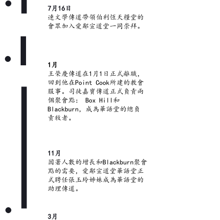
7月16日
2016
連文學傳道帶領伯利恆天糧堂的
會眾加入愛鄰宣道堂一同崇拜。
1月
2017
王榮慶傳道在1月1日正式離職，
回到他在Point Cook所建的教會
服事。司徒嘉寶傳道正式負責兩
個聚會點： Box Hill和
Blackburn，成為華語堂的總負
責牧者。
11月
因著人數的增長和Blackburn聚會
點的需要，愛鄰宣道堂華語堂正
式聘任張玉玲姊妹成為華語堂的
助理傳道。
3月