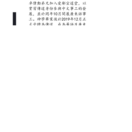
2018
卓偉勳弟兄加入愛鄰宣道堂，以
實習傳道身份參與中文事工的發
展，並於同年10月開展廣東話事
工。神學畢業後於2019年12月正
式受聘為傳道，成為華語及廣東
話事工的牧者。
8月
在擔任華語堂傳道人12年後，司
徒嘉寶傳道於2018年8月18日被
正式按立為牧師，繼續帶領中文
事工。
2月
2021
廣東話崇拜正式在Box Hill聚會
點開始。
TODAY