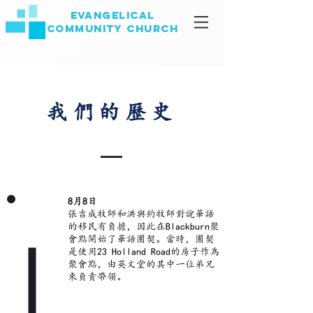
EVANGELICAL
COMMUNITY
CHURCH
我們的歷史
8月8日
張吉成牧師和洪與約牧師對說華語
2004
的移民有負擔，因此在Blackburn聚
會點開始了華語團契。當時，團契
是使用23 Holland Road的房子作為
聚會點，由英文堂的其中一位弟兄
來負責帶領。